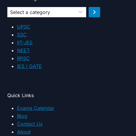
Select
a
category
UPSC
SSC
IIT-JEE
NEET
RPSC
IES / GATE
Quick Links
Exams Calendar
Blog
Contact Us
About