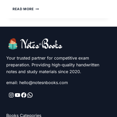
“महाराष्ट्र
READ MORE
तलाठी
भरती
२०२5-
26उपयुक्त
हस्तलिखित
नोट्स”
Your trusted partner for competitive exam
preparation. Providing high-quality handwritten
notes and study materials since 2020.
email: hello@notesnbooks.com
Instagram
YouTube
Facebook
WhatsApp
Books Categories